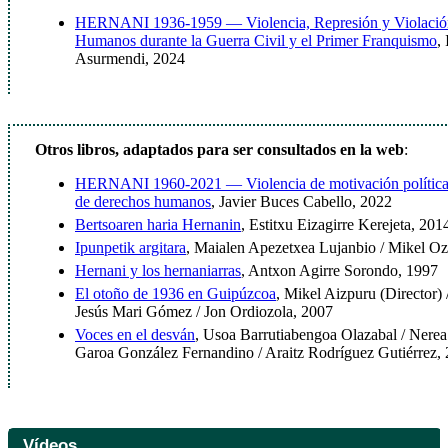
HERNANI 1936-1959 — Violencia, Represión y Violación
Humanos durante la Guerra Civil y el Primer Franquismo
,
Asurmendi, 2024
Otros libros, adaptados para ser consultados en la web
:
HERNANI 1960-2021 — Violencia de motivación política 
de derechos humanos
, Javier Buces Cabello, 2022
Bertsoaren haria Hernanin
, Estitxu Eizagirre Kerejeta, 201
Ipunpetik argitara
, Maialen Apezetxea Lujanbio / Mikel Oz
Hernani y los hernaniarras
, Antxon Agirre Sorondo, 1997
El otoño de 1936 en Guipúzcoa
, Mikel Aizpuru (Director)
Jesús Mari Gómez / Jon Ordiozola, 2007
Voces en el desván
, Usoa Barrutiabengoa Olazabal / Nere
Garoa González Fernandino / Araitz Rodríguez Gutiérrez,
Vídeos