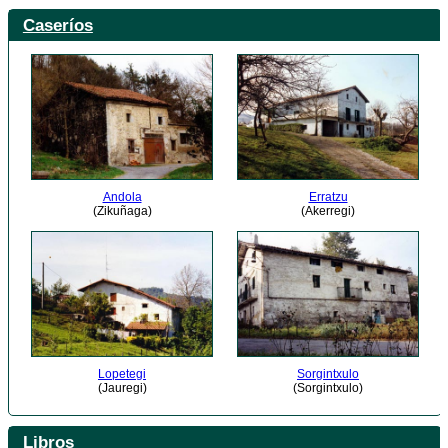
Caseríos
Andola
Erratzu
(Zikuñaga)
(Akerregi)
Lopetegi
Sorgintxulo
(Jauregi)
(Sorgintxulo)
Libros