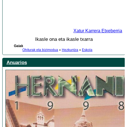
Xatur Karrera Etxeberria
Ikasle ona eta ikasle txarra
Gaiak
Ohiturak eta bizimodua
»
Hezkuntza
»
Eskola
Anuarios