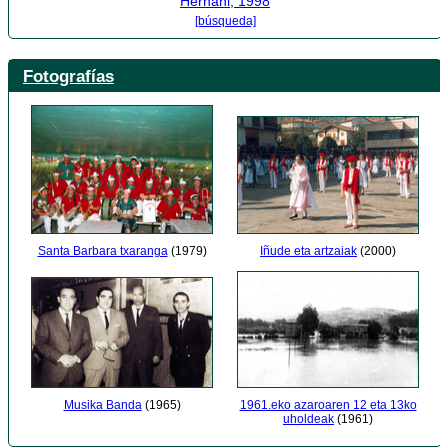
Hernani, 1998
[búsqueda]
Fotografías
Santa Barbara txaranga
(1979)
Iñude eta artzaiak
(2000)
1961.eko azaroaren 12 eta 13ko
Musika Banda
(1965)
uholdeak
(1961)