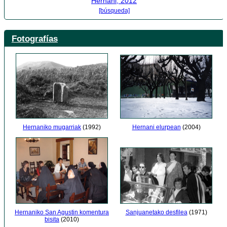
Hernani, 2012
[búsqueda]
Fotografías
Hernaniko mugarriak
(1992)
Hernani elurpean
(2004)
Hernaniko San Agustin komentura
Sanjuanetako desfilea
(1971)
bisita
(2010)