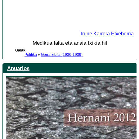
Irune Karrera Etxeberria
Medikua falta eta anaia txikia hil
Gaiak
Politika
»
Gerra zibila (1936-1939)
Anuarios