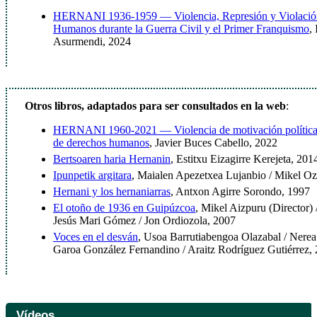
HERNANI 1936-1959 — Violencia, Represión y Violación
Humanos durante la Guerra Civil y el Primer Franquismo
,
Asurmendi, 2024
Otros libros, adaptados para ser consultados en la web
:
HERNANI 1960-2021 — Violencia de motivación política 
de derechos humanos
, Javier Buces Cabello, 2022
Bertsoaren haria Hernanin
, Estitxu Eizagirre Kerejeta, 201
Ipunpetik argitara
, Maialen Apezetxea Lujanbio / Mikel Oz
Hernani y los hernaniarras
, Antxon Agirre Sorondo, 1997
El otoño de 1936 en Guipúzcoa
, Mikel Aizpuru (Director)
Jesús Mari Gómez / Jon Ordiozola, 2007
Voces en el desván
, Usoa Barrutiabengoa Olazabal / Nere
Garoa González Fernandino / Araitz Rodríguez Gutiérrez,
Vídeos