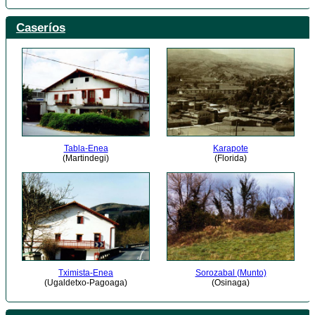
Caseríos
Tabla-Enea
Karapote
(Martindegi)
(Florida)
Tximista-Enea
Sorozabal (Munto)
(Ugaldetxo-Pagoaga)
(Osinaga)