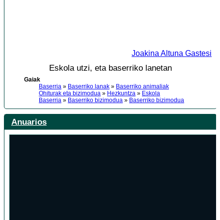
Joakina Altuna Gastesi
Eskola utzi, eta baserriko lanetan
Gaiak
Baserria
»
Baserriko lanak
»
Baserriko animaliak
Ohiturak eta bizimodua
»
Hezkuntza
»
Eskola
Baserria
»
Baserriko bizimodua
»
Baserriko bizimodua
Anuarios