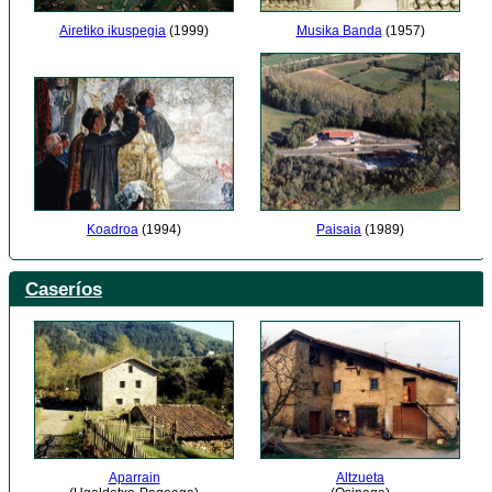
Airetiko ikuspegia
(1999)
Musika Banda
(1957)
Paisaia
(1989)
Koadroa
(1994)
Caseríos
Aparrain
Altzueta