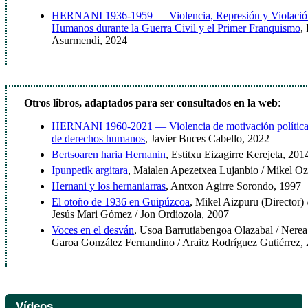
HERNANI 1936-1959 — Violencia, Represión y Violación
Humanos durante la Guerra Civil y el Primer Franquismo
,
Asurmendi, 2024
Otros libros, adaptados para ser consultados en la web
:
HERNANI 1960-2021 — Violencia de motivación política 
de derechos humanos
, Javier Buces Cabello, 2022
Bertsoaren haria Hernanin
, Estitxu Eizagirre Kerejeta, 201
Ipunpetik argitara
, Maialen Apezetxea Lujanbio / Mikel Oz
Hernani y los hernaniarras
, Antxon Agirre Sorondo, 1997
El otoño de 1936 en Guipúzcoa
, Mikel Aizpuru (Director)
Jesús Mari Gómez / Jon Ordiozola, 2007
Voces en el desván
, Usoa Barrutiabengoa Olazabal / Nere
Garoa González Fernandino / Araitz Rodríguez Gutiérrez,
Vídeos