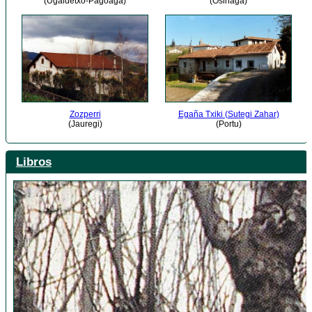
(Ugaldetxo-Pagoaga)
(Osinaga)
Zozperri
Egaña Txiki (Sutegi Zahar)
(Jauregi)
(Portu)
Libros