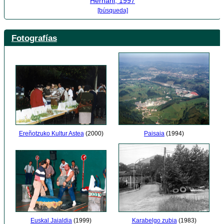
Hernani, 1997
[búsqueda]
Fotografías
Paisaia
(1994)
Ereñotzuko Kultur Astea
(2000)
Karabelgo zubia
(1983)
Euskal Jaialdia
(1999)