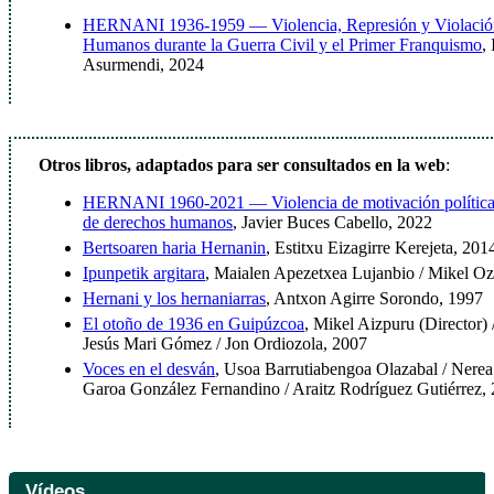
HERNANI 1936-1959 — Violencia, Represión y Violación
Humanos durante la Guerra Civil y el Primer Franquismo
,
Asurmendi, 2024
Otros libros, adaptados para ser consultados en la web
:
HERNANI 1960-2021 — Violencia de motivación política 
de derechos humanos
, Javier Buces Cabello, 2022
Bertsoaren haria Hernanin
, Estitxu Eizagirre Kerejeta, 201
Ipunpetik argitara
, Maialen Apezetxea Lujanbio / Mikel Oz
Hernani y los hernaniarras
, Antxon Agirre Sorondo, 1997
El otoño de 1936 en Guipúzcoa
, Mikel Aizpuru (Director)
Jesús Mari Gómez / Jon Ordiozola, 2007
Voces en el desván
, Usoa Barrutiabengoa Olazabal / Nere
Garoa González Fernandino / Araitz Rodríguez Gutiérrez,
Vídeos