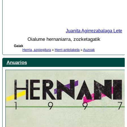
Juanita Agirrezabalaga Lete
Oialume hernaniarra, zozketagatik
Gaiak
Herria, azpiegitura
»
Herri-antolaketa
»
Auzoak
Anuarios