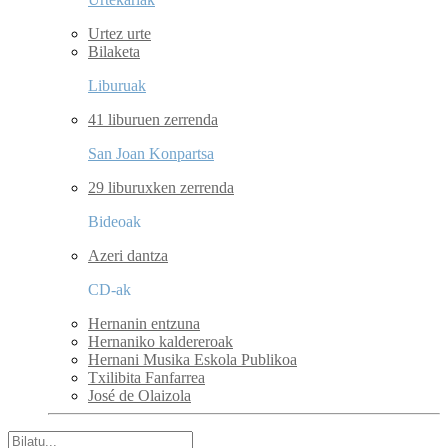
Urtez urte
Bilaketa
Liburuak
41 liburuen zerrenda
San Joan Konpartsa
29 liburuxken zerrenda
Bideoak
Azeri dantza
CD-ak
Hernanin entzuna
Hernaniko kaldereroak
Hernani Musika Eskola Publikoa
Txilibita Fanfarrea
José de Olaizola