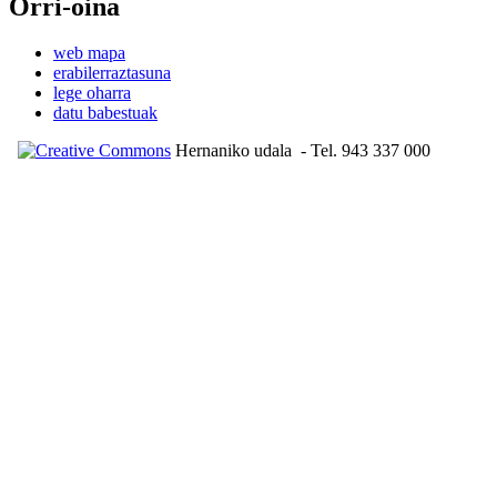
Orri-oina
web mapa
erabilerraztasuna
lege oharra
datu babestuak
Hernaniko udala
- Tel. 943 337 000