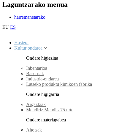
Laguntzarako menua
harremanetarako
EU
ES
Hasiera
Kultur ondarea
Ondare higiezina
Inbentarioa
Baserriak
Industria-ondarea
Latseko produktu kimikoen fabrika
Ondare higigarria
Argazkiak
Mendiriz Mendi - 75 urte
Ondare materiagabea
Ahotsak