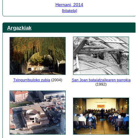
Hernani, 2014
[bilaketa]
Argazkiak
San Joan bataiatzailearen parrokia
Txingurritxuloko zubia
(2004)
(1992)