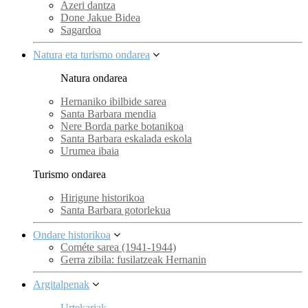
Azeri dantza
Done Jakue Bidea
Sagardoa
Natura eta turismo ondarea
Natura ondarea
Hernaniko ibilbide sarea
Santa Barbara mendia
Nere Borda parke botanikoa
Santa Barbara eskalada eskola
Urumea ibaia
Turismo ondarea
Hirigune historikoa
Santa Barbara gotorlekua
Ondare historikoa
Cométe sarea (1941-1944)
Gerra zibila: fusilatzeak Hernanin
Argitalpenak
Urtekariak