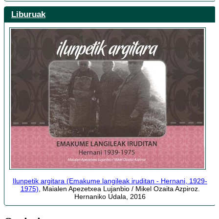
Liburuak
Ilunpetik argitara (Emakume langileak iruditan - Hernani, 1929-
1975)
, Maialen Apezetxea Lujanbio / Mikel Ozaita Azpiroz.
Hernaniko Udala, 2016