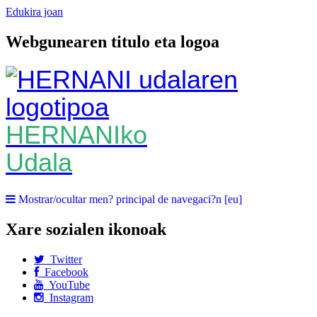
Edukira joan
Webgunearen titulo eta logoa
HERNANIko
Udala
Mostrar/ocultar men? principal de navegaci?n [eu]
Xare sozialen ikonoak
Twitter
Facebook
YouTube
Instagram