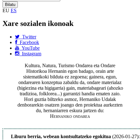
EU
ES
Xare sozialen ikonoak
Twitter
Facebook
YouTube
Instagram
Kultura, Natura, Turismo Ondarea eta Ondare
Historikoa Hernanin egon badago, orain arte
sistematikoki bilduta ez zegoena; gainera, egun,
ondarearen konzeptua zabaldu da, ondare materialaz
(higiezina eta higigarria) gain, materiabageari (ahozko
tradizioa, folklorea...) garrantzi handia ematen zaio.
Hori guztia biltzeko asmoz, Hernaniko Udalak
denborarekin osatzen joango den proiektua aurkezten
du, hernaniarren eskura jartzen du:
Hernaniko ondarea
Liburu berria, webean kontsultatzeko egokitua
(2026-01-27):