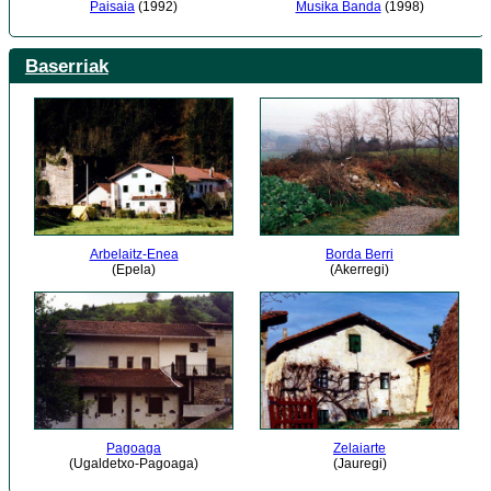
Paisaia
(1992)
Musika Banda
(1998)
Baserriak
Arbelaitz-Enea
Borda Berri
(Epela)
(Akerregi)
Pagoaga
Zelaiarte
(Ugaldetxo-Pagoaga)
(Jauregi)