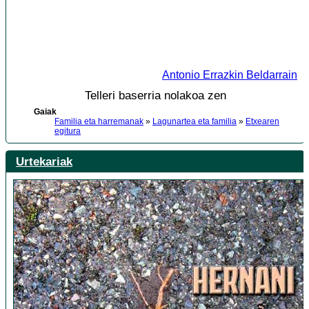
Antonio Errazkin Beldarrain
Telleri baserria nolakoa zen
Gaiak
Familia eta harremanak
»
Lagunartea eta familia
»
Etxearen
egitura
Urtekariak