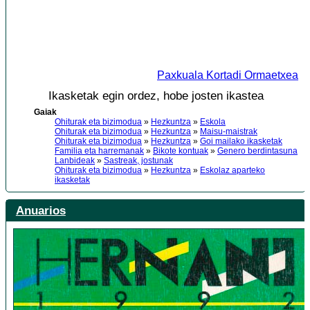
Paxkuala Kortadi Ormaetxea
Ikasketak egin ordez, hobe josten ikastea
Gaiak
Ohiturak eta bizimodua
»
Hezkuntza
»
Eskola
Ohiturak eta bizimodua
»
Hezkuntza
»
Maisu-maistrak
Ohiturak eta bizimodua
»
Hezkuntza
»
Goi mailako ikasketak
Familia eta harremanak
»
Bikote kontuak
»
Genero berdintasuna
Lanbideak
»
Sastreak, jostunak
Ohiturak eta bizimodua
»
Hezkuntza
»
Eskolaz aparteko
ikasketak
Anuarios