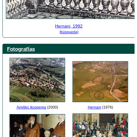
Hernani, 1992
[búsqueda]
Fotografías
Airetiko ikuspegia
(2000)
Hernani
(1976)