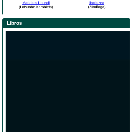
Marieluts Haundi
Ibarluzea
(Latsunbe-Karobieta)
(Zikuñaga)
Libros