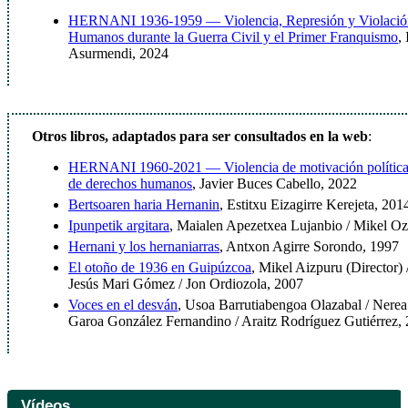
HERNANI 1936-1959 — Violencia, Represión y Violación
Humanos durante la Guerra Civil y el Primer Franquismo
,
Asurmendi, 2024
Otros libros, adaptados para ser consultados en la web
:
HERNANI 1960-2021 — Violencia de motivación política 
de derechos humanos
, Javier Buces Cabello, 2022
Bertsoaren haria Hernanin
, Estitxu Eizagirre Kerejeta, 201
Ipunpetik argitara
, Maialen Apezetxea Lujanbio / Mikel Oz
Hernani y los hernaniarras
, Antxon Agirre Sorondo, 1997
El otoño de 1936 en Guipúzcoa
, Mikel Aizpuru (Director)
Jesús Mari Gómez / Jon Ordiozola, 2007
Voces en el desván
, Usoa Barrutiabengoa Olazabal / Nere
Garoa González Fernandino / Araitz Rodríguez Gutiérrez,
Vídeos