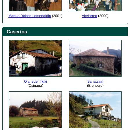
Akelarrea
(2000)
Manuel Yaben-i omenaldia
(2001)
Caseríos
Oianeder Txiki
Sahatsain
(Osinaga)
(Ereñotzu)