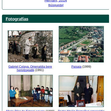
Hernani, 2014
[búsqueda]
Fotografías
Paisaia
(1999)
Gabriel Celaya. Omenaldia bere
heriotzagatik
(1991)