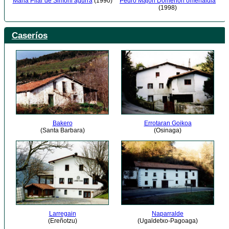
Maria Pilar de Simoni agurra
(1990)
Pedro Majón Domeñori omenaldia
(1998)
Caseríos
Bakero
Errotaran Goikoa
(Santa Barbara)
(Osinaga)
Larregain
Naparralde
(Ereñotzu)
(Ugaldetxo-Pagoaga)