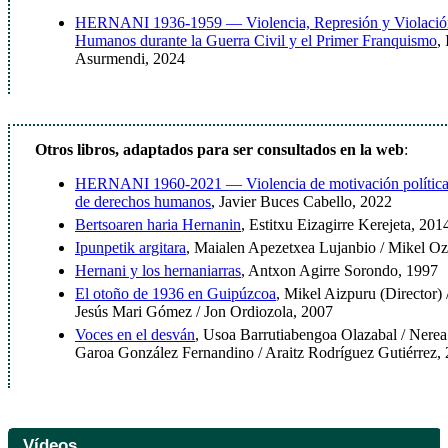
HERNANI 1936-1959 — Violencia, Represión y Violación
Humanos durante la Guerra Civil y el Primer Franquismo
,
Asurmendi, 2024
Otros libros, adaptados para ser consultados en la web
:
HERNANI 1960-2021 — Violencia de motivación política 
de derechos humanos
, Javier Buces Cabello, 2022
Bertsoaren haria Hernanin
, Estitxu Eizagirre Kerejeta, 201
Ipunpetik argitara
, Maialen Apezetxea Lujanbio / Mikel Oz
Hernani y los hernaniarras
, Antxon Agirre Sorondo, 1997
El otoño de 1936 en Guipúzcoa
, Mikel Aizpuru (Director)
Jesús Mari Gómez / Jon Ordiozola, 2007
Voces en el desván
, Usoa Barrutiabengoa Olazabal / Nere
Garoa González Fernandino / Araitz Rodríguez Gutiérrez,
Vídeos