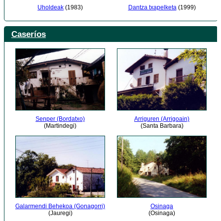
Uholdeak
(1983)
Dantza txapelketa
(1999)
Caseríos
Senper (Bordatxo)
Arriguren (Arrigoain)
(Martindegi)
(Santa Barbara)
Galarmendi Behekoa (Gonagorri)
Osinaga
(Jauregi)
(Osinaga)