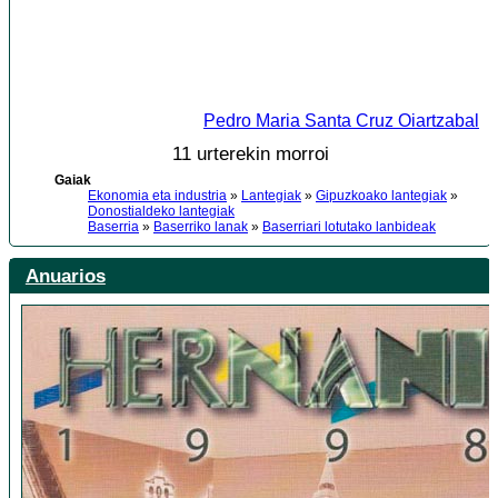
Pedro Maria Santa Cruz Oiartzabal
11 urterekin morroi
Gaiak
Ekonomia eta industria
»
Lantegiak
»
Gipuzkoako lantegiak
»
Donostialdeko lantegiak
Baserria
»
Baserriko lanak
»
Baserriari lotutako lanbideak
Anuarios