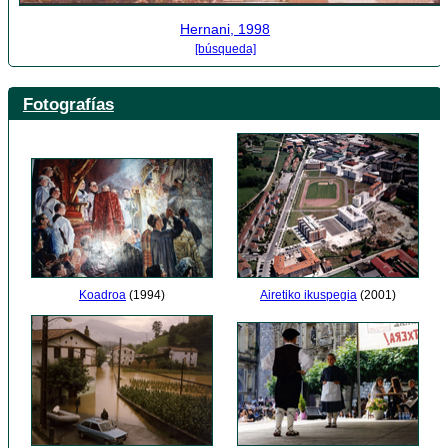
Hernani, 1998
[búsqueda]
Fotografías
Airetiko ikuspegia
(2001)
Koadroa
(1994)