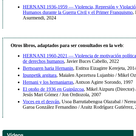
HERNANI 1936-1959 — Violencia, Represión y Violación
Humanos durante la Guerra Civil y el Primer Franquismo
,
Asurmendi, 2024
Otros libros, adaptados para ser consultados en la web
:
HERNANI 1960-2021 — Violencia de motivación política 
de derechos humanos
, Javier Buces Cabello, 2022
Bertsoaren haria Hernanin
, Estitxu Eizagirre Kerejeta, 201
Ipunpetik argitara
, Maialen Apezetxea Lujanbio / Mikel Oz
Hernani y los hernaniarras
, Antxon Agirre Sorondo, 1997
El otoño de 1936 en Guipúzcoa
, Mikel Aizpuru (Director)
Jesús Mari Gómez / Jon Ordiozola, 2007
Voces en el desván
, Usoa Barrutiabengoa Olazabal / Nere
Garoa González Fernandino / Araitz Rodríguez Gutiérrez,
Vídeos