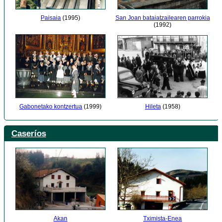
Paisaia
(1995)
San Joan bataiatzailearen parrokia
(1992)
Gabonetako kontzertua
(1999)
Hileta
(1958)
Caseríos
Akan
Tximista-Enea