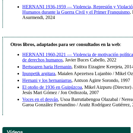
HERNANI 1936-1959 — Violencia, Represión y Violación
Humanos durante la Guerra Civil y el Primer Franquismo
,
Asurmendi, 2024
Otros libros, adaptados para ser consultados en la web
:
HERNANI 1960-2021 — Violencia de motivación política 
de derechos humanos
, Javier Buces Cabello, 2022
Bertsoaren haria Hernanin
, Estitxu Eizagirre Kerejeta, 201
Ipunpetik argitara
, Maialen Apezetxea Lujanbio / Mikel Oz
Hernani y los hernaniarras
, Antxon Agirre Sorondo, 1997
El otoño de 1936 en Guipúzcoa
, Mikel Aizpuru (Director)
Jesús Mari Gómez / Jon Ordiozola, 2007
Voces en el desván
, Usoa Barrutiabengoa Olazabal / Nere
Garoa González Fernandino / Araitz Rodríguez Gutiérrez,
Vídeos