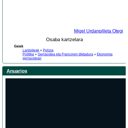
Migel Urdanpilleta Otegi
Osaba kartzelara
Gaiak
Lanbideak
»
Polizia
Politika
»
Gerraostea eta Francoren diktadura
»
Ekonomia
gerraostean
Anuarios