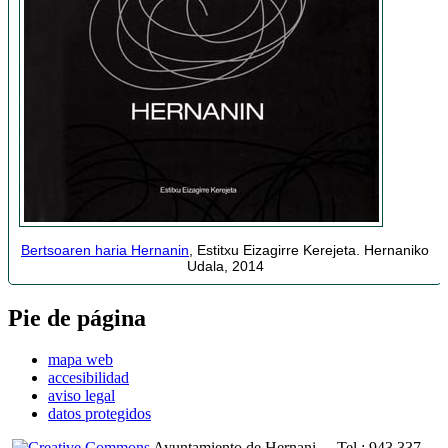
Bertsoaren haria Hernanin
, Estitxu Eizagirre Kerejeta. Hernaniko
Udala, 2014
Pie de página
mapa web
accesibilidad
aviso legal
datos protegidos
Ayuntamiento de Hernani
-
Tel.: 943 337