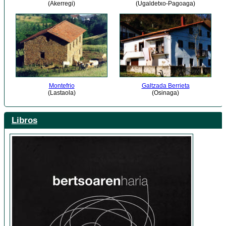
(Akerregi)
(Ugaldetxo-Pagoaga)
Montefrio
Galtzada Berrieta
(Lastaola)
(Osinaga)
Libros