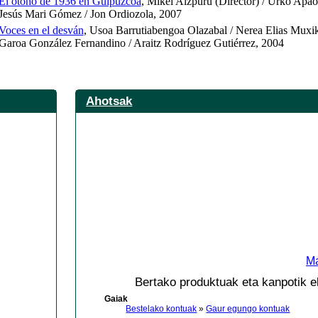
El otoño de 1936 en Guipúzcoa
, Mikel Aizpuru (Director) / Urko Apao
Jesús Mari Gómez / Jon Ordiozola, 2007
Voces en el desván
, Usoa Barrutiabengoa Olazabal / Nerea Elias Muxi
Garoa González Fernandino / Araitz Rodríguez Gutiérrez, 2004
Ahotsak
Ma
Bertako produktuak eta kanpotik e
Gaiak
Bestelako kontuak
»
Gaur egungo kontuak