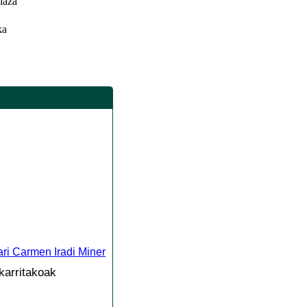
laza
ka
ri Carmen Iradi Miner
karritakoak