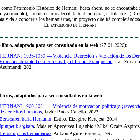
si como Patrimonio Histórico de Hernani, hasta ahora, no se encontraba
y/o mueble), también el inmaterial (la tradición oral, el folclore...). C
ta y da a conocer a los hernaniarras, un proyecto que irá completándos
El patrimonio de Hernani
libro, adaptado para ser consultado en la web
(27-01-2026):
HERNANI 1936-1959 — Violencia, Represión y Violación de los Der
Humanos durante la Guerra Civil y el Primer Franquismo
, Irati Zuriarr
Asurmendi, 2024
libros, adaptados para ser consultados en la web
:
HERNANI 1960-2021 — Violencia de motivación política y graves vi
de derechos humanos
, Javier Buces Cabello, 2022
Bertsoaren haria Hernanin
, Estitxu Eizagirre Kerejeta, 2014
Ipunpetik argitara
, Maialen Apezetxea Lujanbio / Mikel Ozaita Azpiroz
Hernani y los hernaniarras
, Antxon Agirre Sorondo, 1997