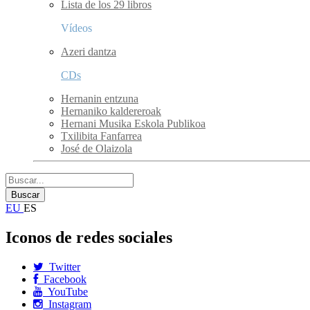
Lista de los 29 libros
Vídeos
Azeri dantza
CDs
Hernanin entzuna
Hernaniko kaldereroak
Hernani Musika Eskola Publikoa
Txilibita Fanfarrea
José de Olaizola
EU
ES
Iconos de redes sociales
Twitter
Facebook
YouTube
Instagram