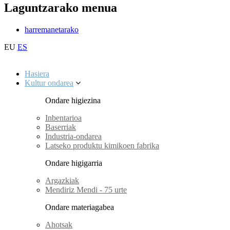
Laguntzarako menua
harremanetarako
EU
ES
Hasiera
Kultur ondarea
Ondare higiezina
Inbentarioa
Baserriak
Industria-ondarea
Latseko produktu kimikoen fabrika
Ondare higigarria
Argazkiak
Mendiriz Mendi - 75 urte
Ondare materiagabea
Ahotsak