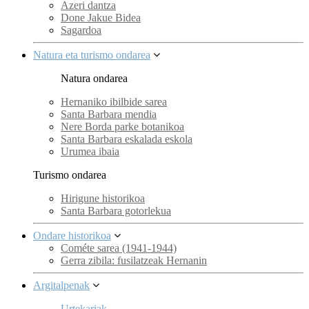
Azeri dantza
Done Jakue Bidea
Sagardoa
Natura eta turismo ondarea
Natura ondarea
Hernaniko ibilbide sarea
Santa Barbara mendia
Nere Borda parke botanikoa
Santa Barbara eskalada eskola
Urumea ibaia
Turismo ondarea
Hirigune historikoa
Santa Barbara gotorlekua
Ondare historikoa
Cométe sarea (1941-1944)
Gerra zibila: fusilatzeak Hernanin
Argitalpenak
Urtekariak