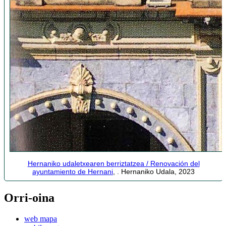
Hernaniko udaletxearen berriztatzea / Renovación del
ayuntamiento de Hernani
, . Hernaniko Udala, 2023
Orri-oina
web mapa