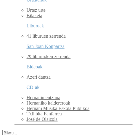
Urtez urte
Bilaketa
Liburuak
41 liburuen zerrenda
San Joan Konpartsa
29 liburuxken zerrenda
Bideoak
Azeri dantza
CD-ak
Hernanin entzuna
Hernaniko kaldereroak
Hernani Musika Eskola Publikoa
Txilibita Fanfarrea
José de Olaizola