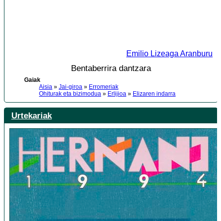
Emilio Lizeaga Aranburu
Bentaberrira dantzara
Gaiak
Aisia
»
Jai-giroa
»
Erromeriak
Ohiturak eta bizimodua
»
Erlijioa
»
Elizaren indarra
Urtekariak