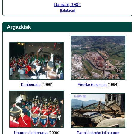
Hernani, 1994
[bilaketa]
Argazkiak
Airetiko ikuspegia
(1994)
Danborrada
(1999)
Haurren danborrada
(2000)
Parroki elizako teilatuaren