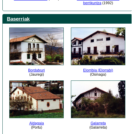
berrikuntza
(1992)
Baserriak
Bordatxuri
Elorribia (Elorrabi)
(Jauregi)
(Osinaga)
Aldagaia
Galarreta
(Portu)
(Galarreta)