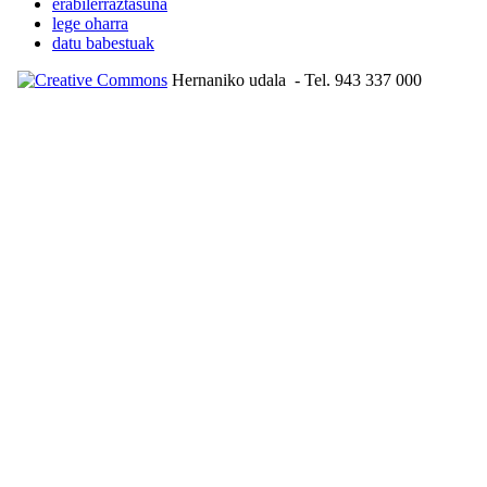
erabilerraztasuna
lege oharra
datu babestuak
Hernaniko udala
- Tel. 943 337 000