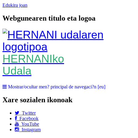
Edukira joan
Webgunearen titulo eta logoa
HERNANIko
Udala
Mostrar/ocultar men? principal de navegaci?n [eu]
Xare sozialen ikonoak
Twitter
Facebook
YouTube
Instagram